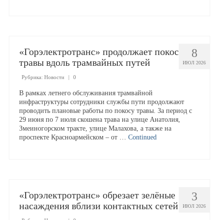
Аукционы на право собственности
Пресс-служба
«Горэлектротранс» продолжает покос
8
Новости
травы вдоль трамвайных путей
ИЮЛ 2026
Рубрика:
Новости
|
0
Корпоративная газета
В рамках летнего обслуживания трамвайной
инфраструктуры сотрудники службы пути продолжают
Услуги
проводить плановые работы по покосу травы. За период с
29 июня по 7 июля скошена трава на улице Анатолия,
Змеиногорском тракте, улице Малахова, а также на
Расценки на услуги предприятия
проспекте Красноармейском – от …
Continued
Социальное такси
«Горэлектротранс» обрезает зелёные
3
насаждения вблизи контактных сетей
ИЮЛ 2026