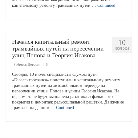
Расписание движения
капитальному ремонту трамвайных путей …
Continued
Маршруты транспорта
Начался капитальный ремонт
Правила перевозки пассажиров
10
трамвайных путей на пересечении
ИЮЛ 2026
улиц Попова и Георгия Исакова
Тарифы
Рубрика:
Новости
|
0
Сегодня, 10 июля, специалисты службы пути
Страхование пассажиров
«Горэлектротранса» приступили к капитальному ремонту
трамвайных путей на автомобильном переезде на
пересечении улицы Попова и улицы Георгия Исакова. На
первом этапе будет выполнена разломка асфальтового
Порядок возврата платы за проезд
покрытия и демонтаж рельсошпальной решётки. Движение
трамваев на данном …
Continued
Получить фискальный чек
Вопросы и ответы