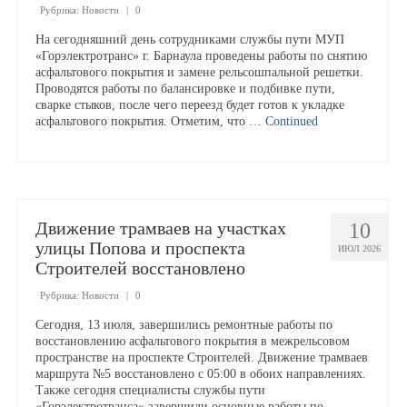
Рубрика:
Новости
|
0
На сегодняшний день сотрудниками службы пути МУП
Доска почёта
«Горэлектротранс» г. Барнаула проведены работы по снятию
асфальтового покрытия и замене рельсошпальной решетки.
Проводятся работы по балансировке и подбивке пути,
Династии
сварке стыков, после чего переезд будет готов к укладке
асфальтового покрытия. Отметим, что …
Continued
Программы предприятия
Противодействие коррупции
Движение трамваев на участках
10
улицы Попова и проспекта
ИЮЛ 2026
Строителей восстановлено ⁣
Специальная оценка условий труда
Рубрика:
Новости
|
0
Пассажирам
Сегодня, 13 июля, завершились ремонтные работы по
восстановлению асфальтового покрытия в межрельсовом
пространстве на проспекте Строителей. Движение трамваев
Расписания и маршруты
маршрута №5 восстановлено с 05:00 в обоих направлениях.
Также сегодня специалисты службы пути
«Горэлектротранса» завершили основные работы по