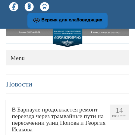
Версия для слабовидящих
Menu
О предприятии
Новости
История развития предприятия
В Барнауле продолжается ремонт
14
Структура и руководство предприятия
переезда через трамвайные пути на
ИЮЛ 2026
пересечении улиц Попова и Георгия
Исакова
Музей и экскурсионная работа