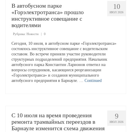
Работа и обучение
В автобусном парке
10
«Горэлектротранса» прошло
ИЮЛ 2026
инструктивное совещание с
Работа у нас
водителями
Рубрика:
Новости
|
0
Вакансии
Сегодня, 10 июля, в автобусном парке «Горэлектротранса»
состоялось инструктивное совещание с водительским
составом. Во встрече приняли участие руководители
Обучение
структурных подразделений предприятия. Начальник
автобусного парка Константин Ларионов ответил на
вопросы сотрудников, касающиеся реорганизации
Оставить резюме
«Горэлектротранса» и создания муниципального
автобусного предприятия в Барнауле. …
Continued
Учебный центр
Структура
С 10 июля на время проведения
9
ремонта трамвайных переездов в
ИЮЛ 2026
Барнауле изменится схема движения
Документы