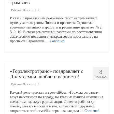
трамваев
Рубрика:
Новости
|
0
Образование
В связи с проведением ремонтных работ на трамвайных
путях участках улицы Попова и проспекта Строителей
временно изменятся маршруты и расписание трамваев № 2,
Материально-техническое обеспечение
5, 9, 10. В связи ремонтными работами по восстановлению
асфальтового покрытия в межрельсовом пространстве на
проспекте Строителей …
Continued
Набор на обучение
Педагогический состав
«Горэлектротранс» поздравляет с
8
Доступная среда
Днём семьи, любви и верности!
ИЮЛ 2026
Рубрика:
Новости
|
0
Аукционы
Каждый день трамваи и троллейбусы «Горэлектротранса»
везут пассажиров по городу, но главные пункты назначения
Закупки
всегда там, где ждут родные люди. Довезти ребёнка до
школы, заехать в гости к маме, встретиться с друзьями,
отправиться всей семьёй в парк – за каждым …
Continued