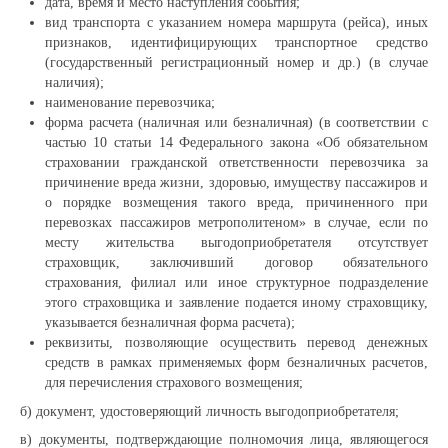
дата, время и место наступления события;
вид транспорта с указанием номера маршрута (рейса), иных
признаков, идентифицирующих транспортное средство
Образование
(государственный регистрационный номер и др.) (в случае
наличия);
наименование перевозчика;
Материально-техническое обеспечение
форма расчета (наличная или безналичная) (в соответствии с
частью 10 статьи 14 Федерального закона «Об обязательном
страховании гражданской ответственности перевозчика за
Набор на обучение
причинение вреда жизни, здоровью, имуществу пассажиров и
о порядке возмещения такого вреда, причиненного при
перевозках пассажиров метрополитеном» в случае, если по
Педагогический состав
месту жительства выгодоприобретателя отсутствует
страховщик, заключивший договор обязательного
страхования, филиал или иное структурное подразделение
Доступная среда
этого страховщика и заявление подается иному страховщику,
указывается безналичная форма расчета);
Аукционы
реквизиты, позволяющие осуществить перевод денежных
средств в рамках применяемых форм безналичных расчетов,
для перечисления страхового возмещения;
Закупки
б) документ, удостоверяющий личность выгодоприобретателя;
в) документы, подтверждающие полномочия лица, являющегося