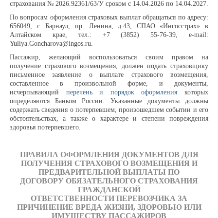
страхования № 2026.92361/63/У сроком с 14.04.2026 по 14.04.2027.
Расписание движения
По вопросам оформления страховых выплат обращаться по адресу:
656049, г. Барнаул, пр. Ленина, д.43, СПАО «Ингосстрах» в
Алтайском крае, тел.: +7 (3852) 55-76-39, e-mail:
Маршруты транспорта
Yuliya.Goncharova@ingos.ru.
Пассажир, желающий воспользоваться своим правом на
Правила перевозки пассажиров
получение страхового возмещения, должен подать страховщику
письменное заявление о выплате страхового возмещения,
составленное в произвольной форме, и документы,
исчерпывающий
перечень и порядок оформления
которых
Тарифы
определяются Банком России. Указанные документы должны
содержать сведения о потерпевшем, произошедшем событии и его
обстоятельствах, а также о характере и степени повреждения
Страхование пассажиров
здоровья потерпевшего.
Порядок возврата платы за проезд
ПРАВИЛА
ОФОРМЛЕНИЯ ДОКУМЕНТОВ ДЛЯ
ПОЛУЧЕНИЯ СТРАХОВОГО
ВОЗМЕЩЕНИЯ И
ПРЕДВАРИТЕЛЬНОЙ ВЫПЛАТЫ ПО
ДОГОВОРУ
ОБЯЗАТЕЛЬНОГО СТРАХОВАНИЯ
Получить фискальный чек
ГРАЖДАНСКОЙ
ОТВЕТСТВЕННОСТИ
ПЕРЕВОЗЧИКА ЗА
Вопросы и ответы
ПРИЧИНЕНИЕ ВРЕДА ЖИЗНИ, ЗДОРОВЬЮ
ИЛИ
ИМУЩЕСТВУ ПАССАЖИРОВ