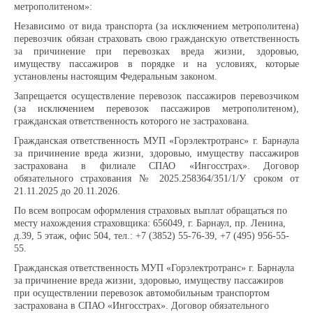
метрополитеном»:
Независимо от вида транспорта (за исключением метрополитена)
Доска почёта
перевозчик обязан страховать свою гражданскую ответственность
за причинение при перевозках вреда жизни, здоровью,
имуществу пассажиров в порядке и на условиях, которые
установлены настоящим Федеральным законом.
Династии
Запрещается осуществление перевозок пассажиров перевозчиком
(за исключением перевозок пассажиров метрополитеном),
гражданская ответственность которого не застрахована.
Программы предприятия
Гражданская ответственность МУП «Горэлектротранс» г. Барнаула
за причинение вреда жизни, здоровью, имуществу пассажиров
Противодействие коррупции
застрахована в филиале СПАО «Ингосстрах». Договор
обязательного страхования № 2025.258364/351/1/У сроком от
21.11.2025 до 20.11.2026.
Специальная оценка условий труда
По всем вопросам оформления страховых выплат обращаться по
месту нахождения страховщика: 656049, г. Барнаул, пр. Ленина,
Пассажирам
д.39, 5 этаж, офис 504, тел.: +7 (3852) 55-76-39, +7 (495) 956-55-
55.
Гражданская ответственность МУП «Горэлектротранс» г. Барнаула
Расписания и маршруты
за причинение вреда жизни, здоровью, имуществу пассажиров
при осуществлении перевозок автомобильным транспортом
застрахована в СПАО «Ингосстрах». Договор обязательного