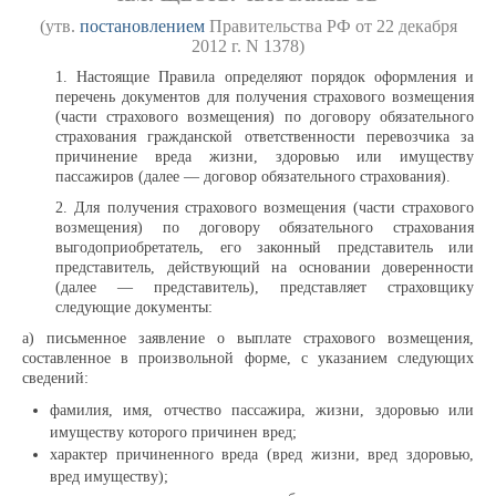
Работа и обучение
(утв.
постановлением
Правительства РФ от 22 декабря
2012 г. N 1378)
1. Настоящие Правила определяют порядок оформления и
Работа у нас
перечень документов для получения страхового возмещения
(части страхового возмещения) по договору обязательного
страхования гражданской ответственности перевозчика за
Вакансии
причинение вреда жизни, здоровью или имуществу
пассажиров (далее — договор обязательного страхования).
2. Для получения страхового возмещения (части страхового
Обучение
возмещения) по договору обязательного страхования
выгодоприобретатель, его законный представитель или
представитель, действующий на основании доверенности
Оставить резюме
(далее — представитель), представляет страховщику
следующие документы:
а) письменное заявление о выплате страхового возмещения,
Учебный центр
составленное в произвольной форме, с указанием следующих
сведений:
фамилия, имя, отчество пассажира, жизни, здоровью или
Структура
имуществу которого причинен вред;
характер причиненного вреда (вред жизни, вред здоровью,
вред имуществу);
Документы