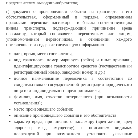
представителем выгодоприобретателя;
Аукционы на право собственности
г) документ о произошедшем событии на транспорте и его
Пресс-служба
обстоятельствах, оформленный в порядке, определенном
правилами перевозки пассажиров и багажа соответствующим
видом транспорта, подтверждающий причинение вреда
пассажиру, который составляется перевозчиком или лицом,
Новости
уполномоченным перевозчиком, в отношении каждого
потерпевшего и содержит следующую информацию:
Корпоративная газета
дата, время, место составления;
вид транспорта, номер маршрута (рейса) и иные признаки,
Услуги
идентифицирующие транспортное средство (государственный
регистрационный номер, заводской номер и др.);
полное наименование перевозчика в соответствии со
свидетельством о государственной регистрации юридического
Расценки на услуги предприятия
лица или индивидуального предпринимателя;
фамилия, имя, отчество потерпевшего (при возможности
установления);
Социальное такси
место произошедшего события;
описание произошедшего события и его обстоятельств;
характер вреда, причиненного пассажиру (вред жизни, вред
здоровью, вред имуществу), с описанием видимых
повреждений при возможности установить указанные