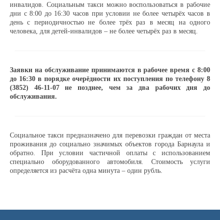
инвалидов. Социальным такси можно воспользоваться в рабочие
дни с 8:00 до 16:30 часов при условии не более четырёх часов в
день с периодичностью не более трёх раз в месяц на одного
Доска почёта
человека, для детей-инвалидов – не более четырёх раз в месяц.
Династии
Заявки на обслуживание принимаются в рабочее время с 8:00
до 16:30 в порядке очерёдности их поступления по телефону 8
Программы предприятия
(3852) 46-11-07 не позднее, чем за два рабочих дня до
обслуживания.
Противодействие коррупции
Социальное такси предназначено для перевозки граждан от места
проживания до социально значимых объектов города Барнаула и
Специальная оценка условий труда
обратно. При условии частичной оплаты с использованием
специально оборудованного автомобиля. Стоимость услуги
Пассажирам
определяется из расчёта одна минута – один рубль.
Расписания и маршруты