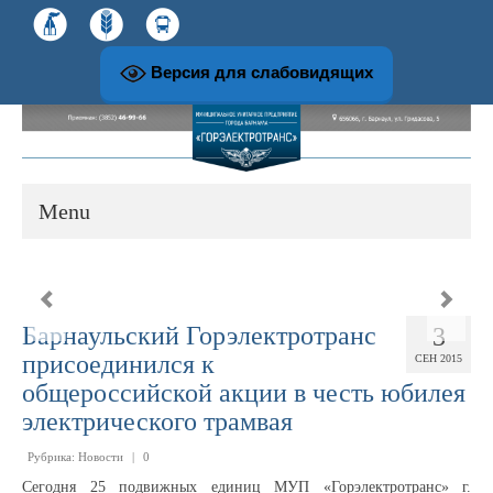
Версия для слабовидящих
Menu
О предприятии
Барнаульский Горэлектротранс
3
История развития предприятия
присоединился к
СЕН 2015
общероссийской акции в честь юбилея
электрического трамвая
Структура и руководство предприятия
Рубрика:
Новости
|
0
Музей и экскурсионная работа
Сегодня 25 подвижных единиц МУП «Горэлектротранс» г.