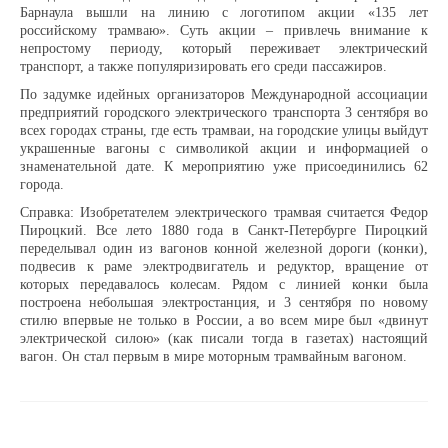
Барнаула вышли на линию с логотипом акции «135 лет
российскому трамваю». Суть акции – привлечь внимание к
непростому периоду, который переживает электрический
Доска почёта
транспорт, а также популяризировать его среди пассажиров.
По задумке идейных организаторов Международной ассоциации
предприятий городского электрического транспорта 3 сентября во
Династии
всех городах страны, где есть трамваи, на городские улицы выйдут
украшенные вагоны с символикой акции и информацией о
знаменательной дате. К мероприятию уже присоединились 62
Программы предприятия
города.
Справка: Изобретателем электрического трамвая считается Федор
Пироцкий. Все лето 1880 года в Санкт-Петербурге Пироцкий
Противодействие коррупции
переделывал один из вагонов конной железной дороги (конки),
подвесив к раме электродвигатель и редуктор, вращение от
которых передавалось колесам. Рядом с линией конки была
Специальная оценка условий труда
построена небольшая электростанция, и 3 сентября по новому
стилю впервые не только в России, а во всем мире был «двинут
Пассажирам
электрической силою» (как писали тогда в газетах) настоящий
вагон. Он стал первым в мире моторным трамвайным вагоном.
Расписания и маршруты