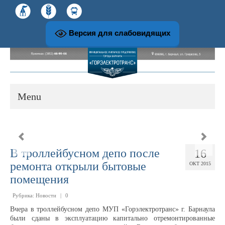
Версия для слабовидящих
Menu
О предприятии
В троллейбусном депо после
16
История развития предприятия
ремонта открыли бытовые
ОКТ 2015
помещения
Структура и руководство предприятия
Рубрика:
Новости
|
0
Вчера в троллейбусном депо МУП «Горэлектротранс» г. Барнаула
были сданы в эксплуатацию капитально отремонтированные
Музей и экскурсионная работа