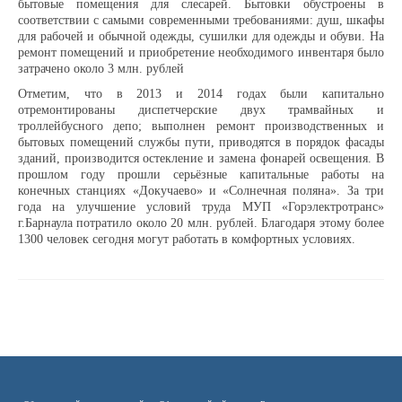
бытовые помещения для слесарей. Бытовки обустроены в
соответствии с самыми современными требованиями: душ, шкафы
для рабочей и обычной одежды, сушилки для одежды и обуви. На
Доска почёта
ремонт помещений и приобретение необходимого инвентаря было
затрачено около 3 млн. рублей
Отметим, что в 2013 и 2014 годах были капитально
Династии
отремонтированы диспетчерские двух трамвайных и
троллейбусного депо; выполнен ремонт производственных и
бытовых помещений службы пути, приводятся в порядок фасады
Программы предприятия
зданий, производится остекление и замена фонарей освещения. В
прошлом году прошли серьёзные капитальные работы на
конечных станциях «Докучаево» и «Солнечная поляна». За три
года на улучшение условий труда МУП «Горэлектротранс»
Противодействие коррупции
г.Барнаула потратило около 20 млн. рублей. Благодаря этому более
1300 человек сегодня могут работать в комфортных условиях.
Специальная оценка условий труда
Пассажирам
Расписания и маршруты