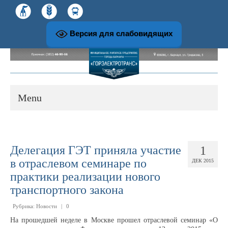
Версия для слабовидящих
Menu
О предприятии
Делегация ГЭТ приняла участие
1
в отраслевом семинаре по
История развития предприятия
ДЕК 2015
практики реализации нового
транспортного закона
Структура и руководство предприятия
Рубрика:
Новости
|
0
На прошедшей неделе в Москве прошел отраслевой семинар «О
Музей и экскурсионная работа