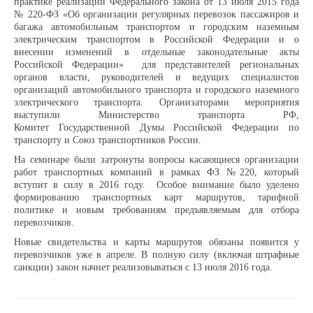
практике реализации Федерального закона от 13 июля 2015 года
№ 220-ФЗ «Об организации регулярных перевозок пассажиров и
багажа автомобильным транспортом и городским наземным
Доска почёта
электрическим транспортом в Российской Федерации и о
внесении изменений в отдельные законодательные акты
Российской Федерации» для представителей региональных
органов власти, руководителей и ведущих специалистов
Династии
организаций автомобильного транспорта и городского наземного
электрического транспорта. Организаторами мероприятия
выступили Министерство транспорта РФ,
Программы предприятия
Комитет Государственной Думы Российской Федерации по
транспорту и Союз транспортников России.
На семинаре были затронуты вопросы касающиеся организации
Противодействие коррупции
работ транспортных компаний в рамках ФЗ №220, который
вступит в силу в 2016 году. Особое внимание было уделено
формированию транспортных карт маршрутов, тарифной
Специальная оценка условий труда
политике и новым требованиям предъявляемым для отбора
перевозчиков.
Пассажирам
Новые свидетельства и карты маршрутов обязаны появится у
перевозчиков уже в апреле. В полную силу (включая штрафные
санкции) закон начнет реализовываться с 13 июля 2016 года.
Расписания и маршруты