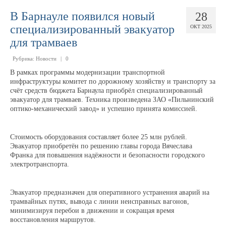
В Барнауле появился новый
28
Доска почёта
специализированный эвакуатор
ОКТ 2025
для трамваев
Династии
Рубрика:
Новости
|
0
В рамках программы модернизации транспортной
инфраструктуры комитет по дорожному хозяйству и транспорту за
Программы предприятия
счёт средств бюджета Барнаула приобрёл специализированный
эвакуатор для трамваев. Техника произведена ЗАО «Пильнинский
оптико-механический завод» и успешно принята комиссией.
Противодействие коррупции
Стоимость оборудования составляет более 25 млн рублей.
Эвакуатор приобретён по решению главы города Вячеслава
Специальная оценка условий труда
Франка для повышения надёжности и безопасности городского
электротранспорта.
Пассажирам
Эвакуатор предназначен для оперативного устранения аварий на
Расписания и маршруты
трамвайных путях, вывода с линии неисправных вагонов,
минимизируя перебои в движении и сокращая время
восстановления маршрутов.