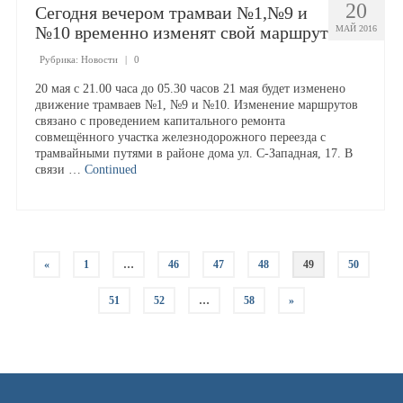
20
Сегодня вечером трамваи №1,№9 и
№10 временно изменят свой маршрут
МАЙ 2016
Рубрика:
Новости
|
0
20 мая с 21.00 часа до 05.30 часов 21 мая будет изменено
движение трамваев №1, №9 и №10. Изменение маршрутов
связано с проведением капитального ремонта
совмещённого участка железнодорожного переезда с
трамвайными путями в районе дома ул. С-Западная, 17. В
связи …
Continued
«
1
…
46
47
48
49
50
51
52
…
58
»