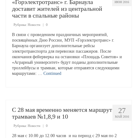
«Горэлектротранс» г. Барнаула
ИЮН 2016
Аукционы на право собственности
доставит жителей из центральной
части в спальные районы
Пресс-служба
Рубрика:
Новости
|
0
Новости
В связи с проведением праздничных мероприятий,
посвящённых Дню России, МУП «Горэлектротранс» г.
Барнаула организует дополнительные рейсы
электротранспорта для перевозки пассажиров. После
Корпоративная газета
окончания фейерверка на остановки «Площадь Советов» и
«Аграрный университет» будут поданы дополнительные
Услуги
троллейбусы и трамваи, которые отправятся следующими
маршрутами: …
Continued
Расценки на услуги предприятия
Социальное такси
С 28 мая временно меняется маршрут
27
трамваев №1,8,9 и 10
МАЙ 2016
Рубрика:
Новости
|
0
28 мая с 10.00 до 12.00 часов и на период с 29 мая по 2