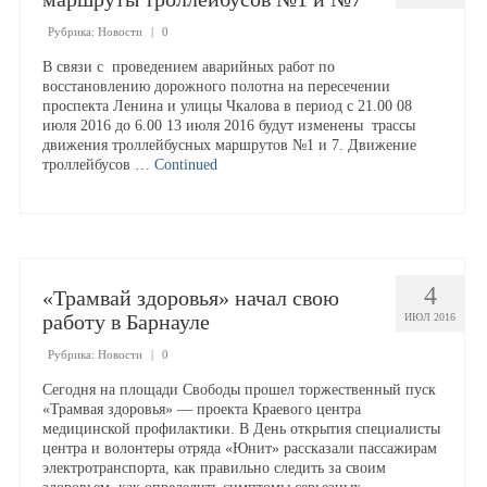
Работа и обучение
Рубрика:
Новости
|
0
В связи с проведением аварийных работ по
Работа у нас
восстановлению дорожного полотна на пересечении
проспекта Ленина и улицы Чкалова в период с 21.00 08
июля 2016 до 6.00 13 июля 2016 будут изменены трассы
Вакансии
движения троллейбусных маршрутов №1 и 7. Движение
троллейбусов …
Continued
Обучение
Оставить резюме
4
«Трамвай здоровья» начал свою
работу в Барнауле
ИЮЛ 2016
Учебный центр
Рубрика:
Новости
|
0
Сегодня на площади Свободы прошел торжественный пуск
«Трамвая здоровья» — проекта Краевого центра
Структура
медицинской профилактики. В День открытия специалисты
центра и волонтеры отряда «Юнит» рассказали пассажирам
электротранспорта, как правильно следить за своим
Документы