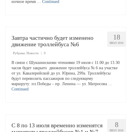
ночное время …
Continued
Расписание движения
Маршруты транспорта
18
Завтра частично будет изменено
Правила перевозки пассажиров
движение троллейбуса №6
ИЮЛ 2016
Рубрика:
Новости
|
0
Тарифы
В связи с Шукшинскими чтениями 19 июля с 11.00 до 13.30
часов будет закрыто движение троллейбуса № 6 на участке
от ул. Кавалерийской до ул. Юрина, 299а. Троллейбусы
Страхование пассажиров
будут перевозить пассажиров по следующему
маршруту: пл.Победы – пр. Ленина — ул. Матросова …
Continued
Порядок возврата платы за проезд
Получить фискальный чек
Вопросы и ответы
8
С 8 по 13 июля временно изменятся
маршруты троллейбусов №1 и №7
ИЮЛ 2016