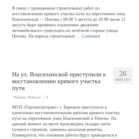
В связи с проведением строительных работ по
восстановлению кривого участка пути на пересечении улиц
Доска почёта
Власихинская — Попова с 08.00 5 августа до 20.00 часов 12
августа будет временно ограничено движение
автомобильного транспорта по нечётной стороне улицы
Династии
Попова. На период строительных …
Continued
Программы предприятия
26
Противодействие коррупции
На ул. Власихинской приступили к
восстановлению кривого участка
ИЮЛ 2016
пути
Специальная оценка условий труда
Рубрика:
Новости
|
0
Пассажирам
МУП «Горэлектротранс» г. Барнаула приступило к
капитально восстановительным работам кривого участка
пути на пересечении улиц Власихинской и Попова. На
Расписания и маршруты
данный момент на месте произведена укладка части
путевого строения, заменена шпальная решётка.
Планируется, что основные работы будут проводиться в