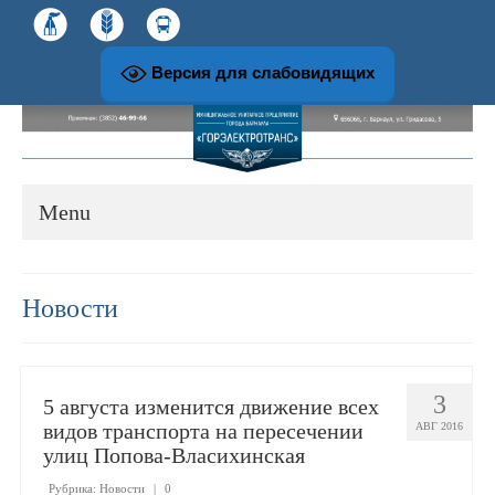
Версия для слабовидящих
Menu
О предприятии
Новости
История развития предприятия
3
5 августа изменится движение всех
Структура и руководство предприятия
видов транспорта на пересечении
АВГ 2016
улиц Попова-Власихинская
Музей и экскурсионная работа
Рубрика:
Новости
|
0