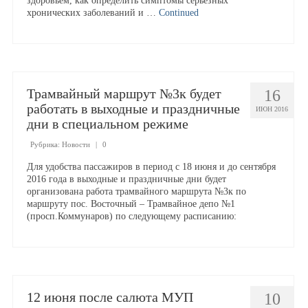
здоровьем, как определить симптомы серьезных
хронических заболеваний и …
Continued
Образование
Материально-техническое обеспечение
Трамвайный маршрут №3к будет
16
работать в выходные и праздничные
ИЮН 2016
Набор на обучение
дни в специальном режиме
Рубрика:
Новости
|
0
Педагогический состав
Для удобства пассажиров в период с 18 июня и до сентября
2016 года в выходные и праздничные дни будет
организована работа трамвайного маршрута №3к по
Доступная среда
маршруту пос. Восточный – Трамвайное депо №1
(просп.Коммунаров) по следующему расписанию:
Аукционы
Закупки
12 июня после салюта МУП
10