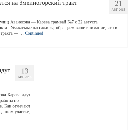
ется на Змеиногорский тракт
21
АВГ 2015
 улиц Аванесова — Карева трамвай №7 с 22 августа
акта. Уважаемые пассажиры, обращаем ваше внимание, что в
о тракта — …
Continued
идут
13
АВГ 2015
ова-Карева идут
работы по
в. Как отмечают
данном участке,