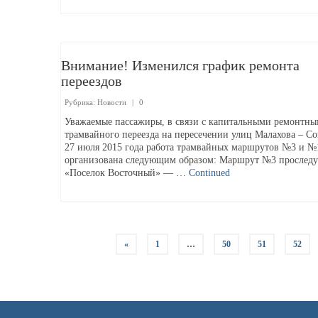
Внимание! Изменился график ремонта
переездов
Рубрика:
Новости
|
0
Уважаемые пассажиры, в связи с капитальными ремонтны
трамвайного переезда на пересечении улиц Малахова – С
27 июля 2015 года работа трамвайных маршрутов №3 и №1
организована следующим образом: Маршрут №3 проследу
«Поселок Восточный» — …
Continued
«
1
…
50
51
52