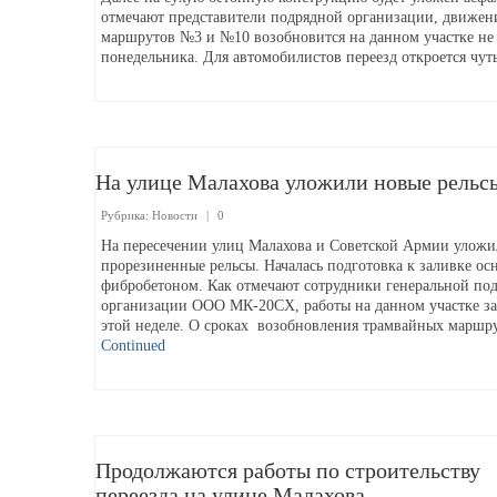
отмечают представители подрядной организации, движен
маршрутов №3 и №10 возобновится на данном участке не
понедельника. Для автомобилистов переезд откроется чу
На улице Малахова уложили новые рельс
Рубрика:
Новости
|
0
На пересечении улиц Малахова и Советской Армии улож
прорезиненные рельсы. Началась подготовка к заливке ос
фибробетоном. Как отмечают сотрудники генеральной по
организации ООО МК-20СХ, работы на данном участке за
этой неделе. О сроках возобновления трамвайных марш
Continued
Продолжаются работы по строительству
переезда на улице Малахова