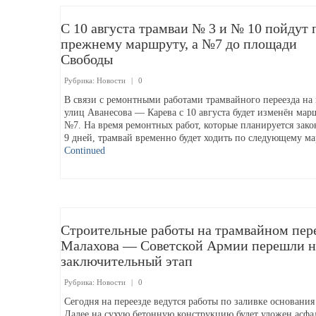
С 10 августа трамваи № 3 и № 10 пойдут 
прежнему маршруту, а №7 до площади
Свободы
Рубрика:
Новости
|
0
В связи с ремонтными работами трамвайного переезда на
улиц Аванесова — Карева с 10 августа будет изменён мар
№7. На время ремонтных работ, которые планируется зако
9 дней, трамвай временно будет ходить по следующему м
Continued
Строительные работы на трамвайном пер
Малахова — Советской Армии перешли н
заключительный этап
Рубрика:
Новости
|
0
Сегодня на переезде ведутся работы по заливке основани
Далее на сухую бетонную конструкцию будет уложен асфал