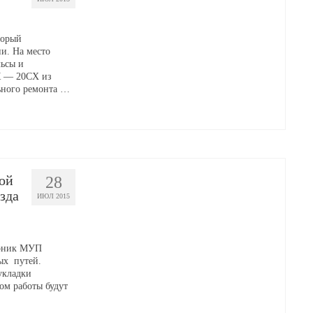
торый
и. На место
ьсы и
К — 20СХ из
льного ремонта …
ой
28
зда
ИЮЛ 2015
орник МУП
ых путей.
укладки
ом работы будут