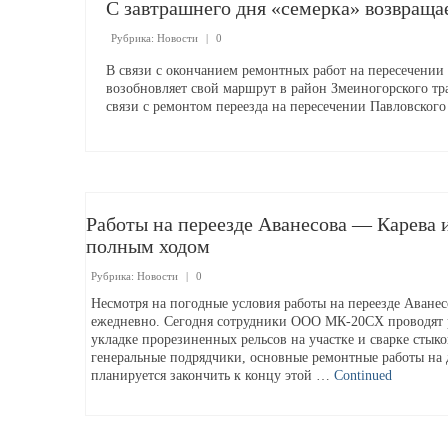
С завтрашнего дня «семерка» возвраща
Рубрика:
Новости
|
0
В связи с окончанием ремонтных работ на пересечении
возобновляет свой маршрут в район Змеиногорского тр
связи с ремонтом переезда на пересечении Павловског
Работы на переезде Аванесова — Карева 
полным ходом
Рубрика:
Новости
|
0
Несмотря на погодные условия работы на переезде Аванес
ежедневно. Сегодня сотрудники ООО МК-20СХ проводят 
укладке прорезиненных рельсов на участке и сварке стыко
генеральные подрядчики, основные ремонтные работы на 
планируется закончить к концу этой …
Continued