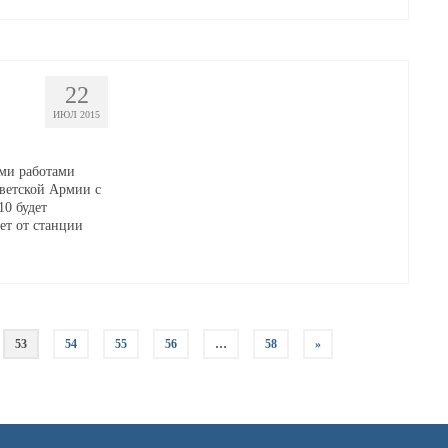
22
ИЮЛ 2015
ми работами
оветской Армии с
0 будет
ет от станции
53
54
55
56
…
58
»