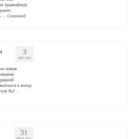
ие трамвайных
 ранее
ть …
Continued
ы
3
АВГ 2015
или новые
нования
дрядной
кончатся к концу
рутов №3 …
31
ИЮЛ 2015