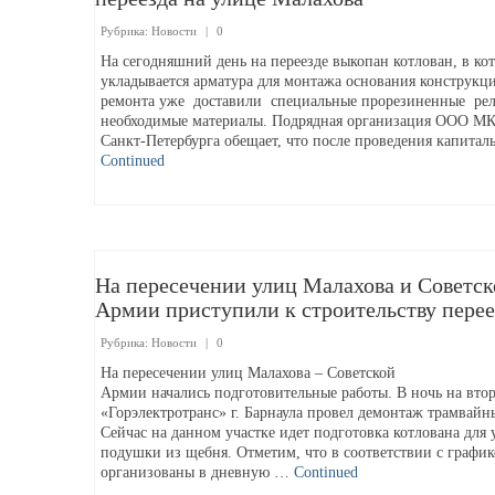
Рубрика:
Новости
|
0
На сегодняшний день на переезде выкопан котлован, в ко
укладывается арматура для монтажа основания конструкци
ремонта уже доставили специальные прорезиненные рел
необходимые материалы. Подрядная организация ООО М
Санкт-Петербурга обещает, что после проведения капита
Continued
На пересечении улиц Малахова и Советск
Армии приступили к строительству перее
Рубрика:
Новости
|
0
На пересечении улиц Малахова – Советской
Армии начались подготовительные работы. В ночь на вт
«Горэлектротранс» г. Барнаула провел демонтаж трамвайн
Сейчас на данном участке идет подготовка котлована для 
подушки из щебня. Отметим, что в соответствии с график
организованы в дневную …
Continued