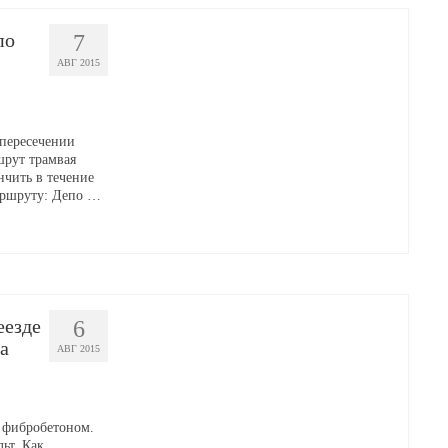
по
7
АВГ 2015
 пересечении
шрут трамвая
нчить в течение
аршруту: Депо …
еезде
6
а
АВГ 2015
я фибробетоном.
ьт. Как