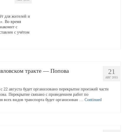
ёт для жителей и
». Во время
знакомит с
ставлен с учётом
авловском тракте — Попова
21
АВГ 2015
 22 августа будет организовано перекрытие проезжей части
пова. Перекрытие связано с проведением работ по
ля всех видов транспорта будет организован …
Continued